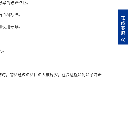
效率的破碎作业。
石骨料标准。
在
线
和使用寿命。
客
服
耗。
作时，物料通过进料口进入破碎腔，在高速旋转的转子冲击