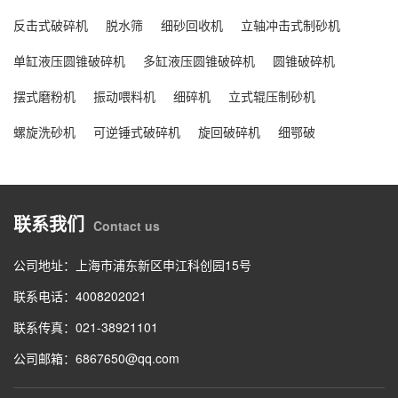
反击式破碎机
脱水筛
细砂回收机
立轴冲击式制砂机
单缸液压圆锥破碎机
多缸液压圆锥破碎机
圆锥破碎机
摆式磨粉机
振动喂料机
细碎机
立式辊压制砂机
螺旋洗砂机
可逆锤式破碎机
旋回破碎机
细鄂破
联系我们
Contact us
公司地址：上海市浦东新区申江科创园15号
联系电话：4008202021
联系传真：021-38921101
公司邮箱：6867650@qq.com