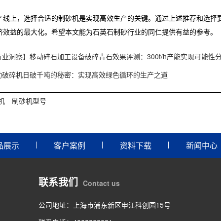
产线上，选择合适的制砂机是实现高效生产的关键。通过上述推荐和选择要
济效益的最大化。希望本文能为石英石制砂行业的同仁提供有益的参考。
行业洞察】移动碎石加工设备破碎青石效果评测：300t/h产能实现可能性
动破碎机日破千吨的秘密：实现高效绿色循环的生产之道
机
制砂机型号
品展示
客户案例
资料下载
新闻中心
联系我们
Contact us
公司地址：上海市浦东新区申江科创园15号