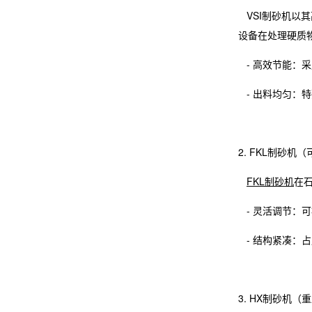
VSI制砂机以其
设备在处理硬质
- 高效节能：
- 出料均匀：
2. FKL制砂
FKL制砂机
在石
- 灵活调节：
- 结构紧凑：
3. HX制砂机