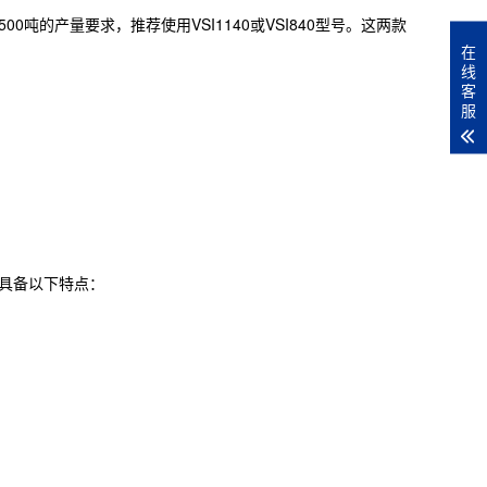
的产量要求，推荐使用VSI1140或VSI840型号。这两款
在
线
客
服
备具备以下特点：