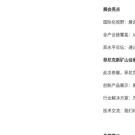
展会亮点
国际化视野：展
全产业链覆盖：
高水平论坛：通
菲尼克斯矿山设
此次参展，菲尼克
创新产品展示：
行业解决方案：
技术交流：我们