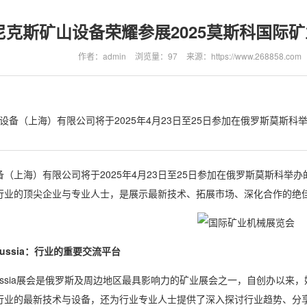
尼克斯矿山设备荣耀参展2025莫斯科国际
作者：admin
浏览量：97
来源：https://www.268858.com
备（上海）有限公司将于2025年4月23日至25日参加在俄罗斯莫斯科举办的Mini
上海）有限公司将于2025年4月23日至25日参加在俄罗斯莫斯科举办的Minin
行业的顶尖企业与专业人士，是展示最新技术、拓展市场、深化合作的绝
ld Russia：行业的重要交流平台
orld Russia展会是俄罗斯及周边地区最具影响力的矿业展会之一，自创
行业的最新技术与设备，还为行业专业人士提供了深入探讨行业趋势、分