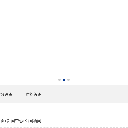
筛分设备
磨粉设备
首页
>
新闻中心
>
公司新闻