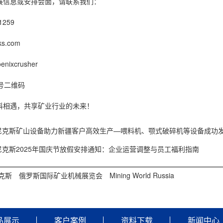
展信息或安排会面，请联系我们：
1259
s.com
ixcrusher
科相遇，共享矿业行业的未来！
尼克斯矿山设备助力新疆客户高效生产—喂料机、颚式破碎机等设备成功
尼克斯2025年国庆节放假安排通知：企业运营调整与员工福利指南
克斯
俄罗斯国际矿业机械展览会
Mining World Russia
品展示
客户案例
资料下载
新闻中心