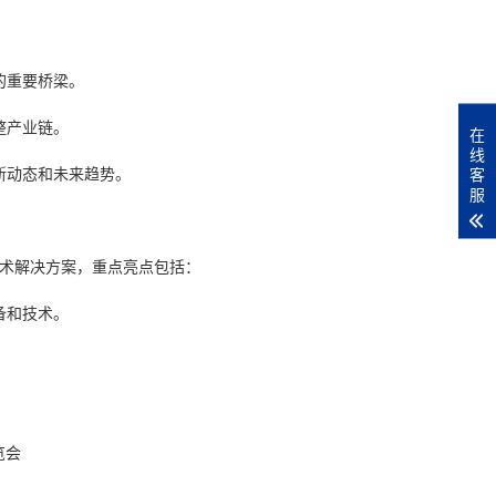
的重要桥梁。
整产业链。
在
线
新动态和未来趋势。
客
服
技术解决方案，重点亮点包括：
备和技术。