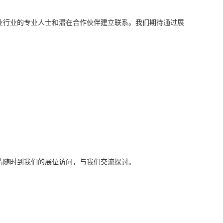
业行业的专业人士和潜在合作伙伴建立联系。我们期待通过展
请随时到我们的展位访问，与我们交流探讨。