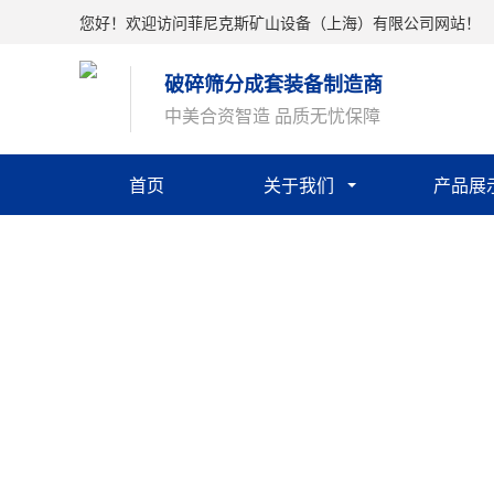
您好！欢迎访问菲尼克斯矿山设备（上海）有限公司网站！
破碎筛分成套装备制造商
中美合资智造 品质无忧保障
首页
关于我们
产品展