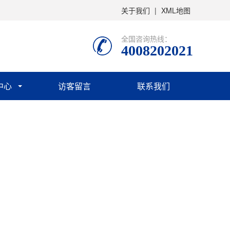
关于我们
|
XML地图
全国咨询热线：
4008202021
中心
访客留言
联系我们