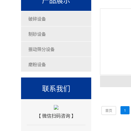
破碎设备
制砂设备
振动筛分设备
磨粉设备
联系我们
1
首页
【 微信扫码咨询 】