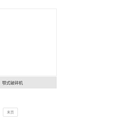
颚式破碎机
末页