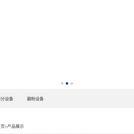
筛分设备
磨粉设备
首页
>
产品展示