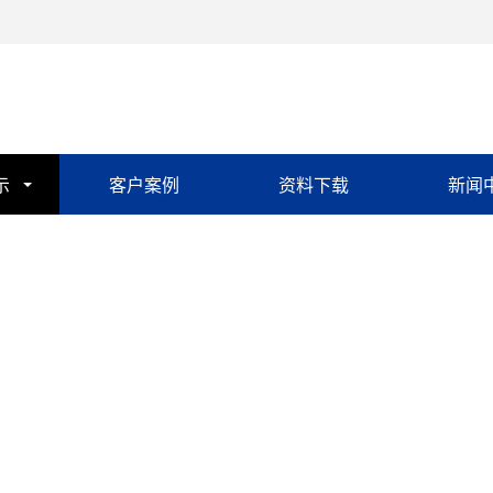
示
客户案例
资料下载
新闻