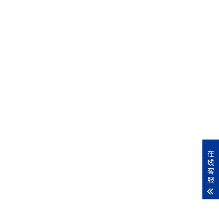
在
。
线
客
服