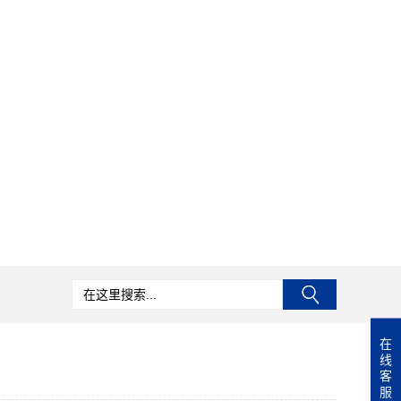
在
线
客
服